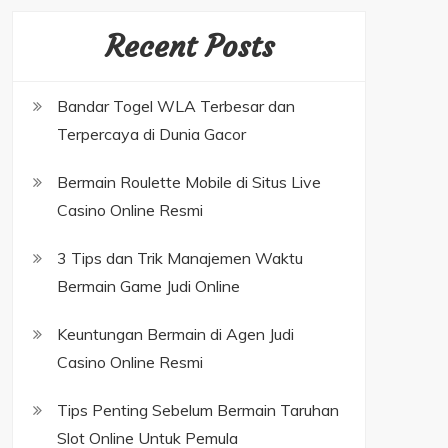
Recent Posts
Bandar Togel WLA Terbesar dan
Terpercaya di Dunia Gacor
Bermain Roulette Mobile di Situs Live
Casino Online Resmi
3 Tips dan Trik Manajemen Waktu
Bermain Game Judi Online
Keuntungan Bermain di Agen Judi
Casino Online Resmi
Tips Penting Sebelum Bermain Taruhan
Slot Online Untuk Pemula