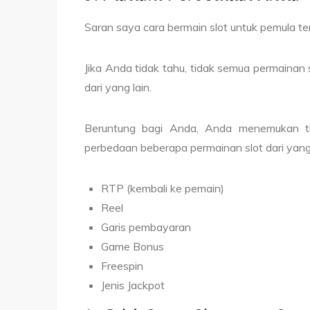
Saran saya cara bermain slot untuk pemula te
Jika Anda tidak tahu, tidak semua permainan 
dari yang lain.
Beruntung bagi Anda, Anda menemukan t
perbedaan beberapa permainan slot dari yang lain
RTP (kembali ke pemain)
Reel
Garis pembayaran
Game Bonus
Freespin
Jenis Jackpot