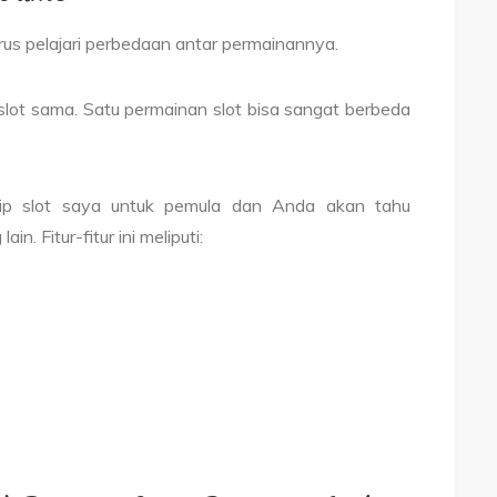
rus pelajari perbedaan antar permainannya.
slot sama. Satu permainan slot bisa sangat berbeda
ip slot saya untuk pemula dan Anda akan tahu
. Fitur-fitur ini meliputi: