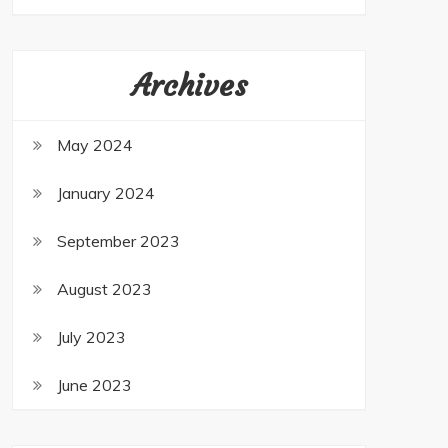
Archives
May 2024
January 2024
September 2023
August 2023
July 2023
June 2023