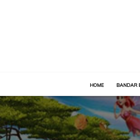
Skip
to
content
HOME
BANDAR 